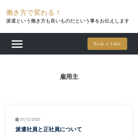
Skip
働き方で変わる！
to
content
派遣という働き方も良いものだという事をお伝えします
Book A Table
雇用主
01/12/2020
派遣社員と正社員について