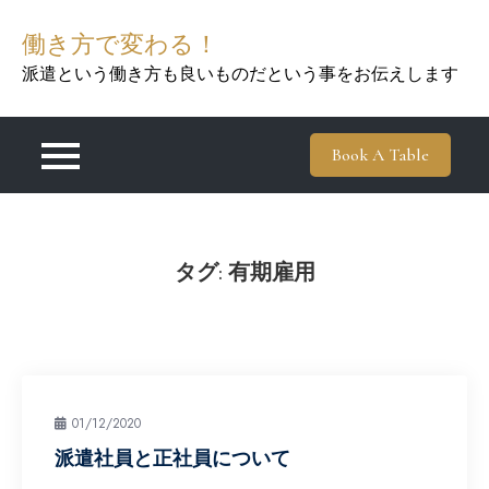
Skip
働き方で変わる！
to
content
派遣という働き方も良いものだという事をお伝えします
Book A Table
タグ:
有期雇用
01/12/2020
派遣社員と正社員について